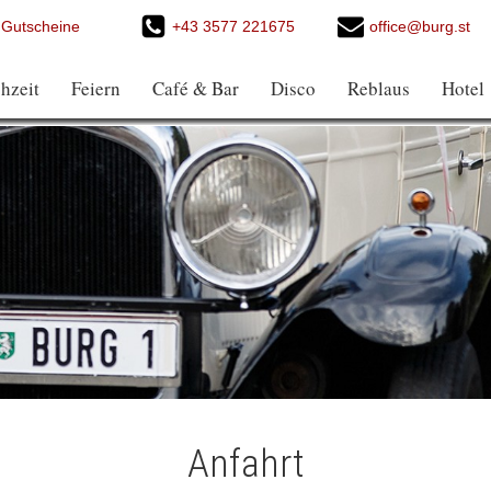
Gutscheine
+43 3577 221675
office@burg.st
hzeit
Feiern
Café & Bar
Disco
Reblaus
Hotel
Anfahrt